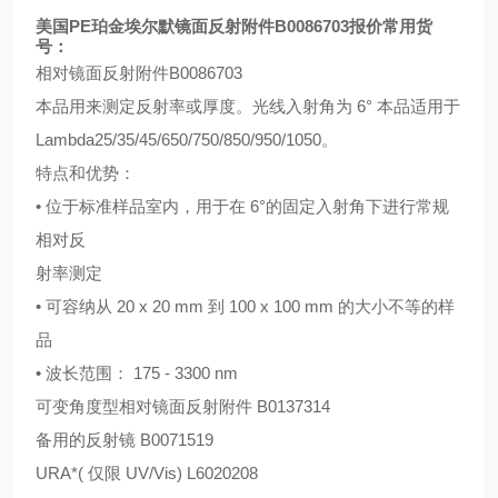
美国
PE
珀金埃尔默镜面反射附件
B0086703
报价常用货
号：
相对镜面反射附件
B0086703
本品用来测定反射率或厚度。光线入射角为
6
°
本品适用于
Lambda25/35/45/650/750/850/950/1050
。
特点和优势：
•
位于标准样品室内，用于在
6
°的固定入射角下进行常规
相对反
射率测定
•
可容纳从
20 x 20 mm
到
100 x 100 mm
的大小不等的样
品
•
波长范围：
175 - 3300 nm
可变角度型相对镜面反射附件
B0137314
备用的反射镜
B0071519
URA*(
仅限
UV/Vis) L6020208