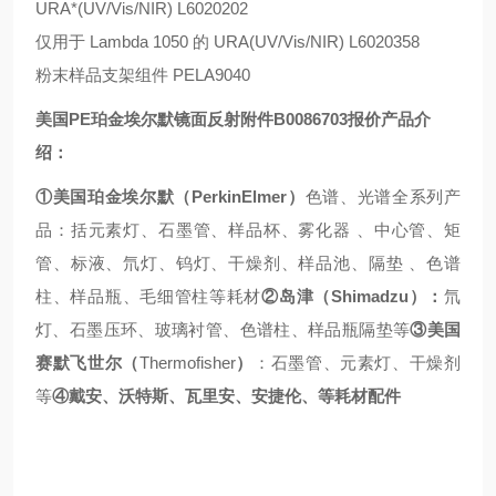
URA*(UV/Vis/NIR) L6020202
仅用于
Lambda 1050
的
URA(UV/Vis/NIR) L6020358
粉末样品支架组件
PELA9040
美国
PE
珀金埃尔默镜面反射附件
B0086703
报价产品介
绍：
①
美国珀金埃尔默（
PerkinElmer
）
色谱、光谱全系列产
品：括元素灯、石墨管、样品杯、雾化器
、中心管、矩
管、标液、氘灯、钨灯、干燥剂、样品池、隔垫
、色谱
柱、样品瓶、毛细管柱等耗材
②
岛津（
Shimadzu
）：
氘
灯、石墨压环、玻璃衬管、色谱柱、样品瓶隔垫等
③
美国
赛默飞世尔（
Thermofisher
）
：石墨管、元素灯、干燥剂
等
④
戴安、沃特斯、瓦里安、安捷伦、等耗材配件