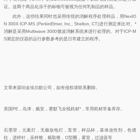
证。这两个商品化冻干的标物可被视为任何乳制品的样品。
此外，这些结果同时也采用传统的消解程序处理样品，用
NexlO
N 300X ICP-MS (PerkinElmer, Inc., Shelton, CT)
进行测定来比对。*
消解是采用
Multiwave 3000
微波消解系统来进行处理的。对于
ICP-M
S
测定的仪器的运行参数参考的是日常建立的程序。
文章来源珀金埃尔默公司，如有侵权请联系删除。
美国
PE
，岛津，戴安，赛默飞全线耗材*，常用耗材常备库存。
石墨管，元素灯，无极放电灯，泵管，样品杯，基体改性剂，色谱
柱，进样针，采样锥，截取锥，
O
型圈，雾室，过滤器等