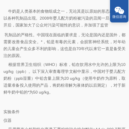
牛奶是人类基本的食物组成之一，无论其是以原始的形态出现还是
微信咨询
以各种乳制品出现。
2008
年婴儿配方奶粉被污染的丑闻一旦在中国公
开后，国家加大了公众对污染可能性的意识，并加强了监管
乳制品的严格性。中国现在面临的要求是，无论是国内还是国外，都
需要改善食品安全。*，铅是有毒的元素，会损害神经系统，对年幼
的儿童会产生众多不利的影响，这也是自
70
年代以来它一直是备受关
注的原因。
根据世界卫生组织（
WHO
）标准，铅在饮用水中允许的上限为
10
ug/kg
（
ppb
）。以下深入审查毒理学文献中显示，中国对于婴儿配方
奶粉（
ppb
湿重）中铅含量上限为
20 ug/kg
（使用牛奶作为原料，取
适量准备投入使用的产品，将奶粉溶解为液体奶以后测定），对于新
鲜牛奶中铅的*为
50 ug/kg
。
实验条件
仪器