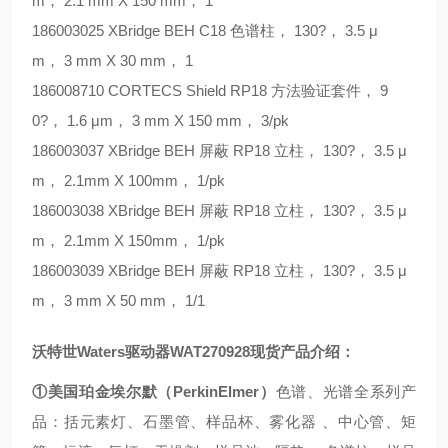
m
，
2.1 mm X 150 mm
，
1
186003025 XBridge BEH C18
色谱柱，
130?
，
3.5
μ
m
，
3 mm X 30 mm
，
1
186008710 CORTECS Shield RP18
方法验证套件，
9
0?
，
1.6
μ
m
，
3 mm X 150 mm
，
3/pk
186003037 XBridge BEH
屏蔽
RP18
立柱，
130?
，
3.5
μ
m
，
2.1mm X 100mm
，
1/pk
186003038 XBridge BEH
屏蔽
RP18
立柱，
130?
，
3.5
μ
m
，
2.1mm X 150mm
，
1/pk
186003039 XBridge BEH
屏蔽
RP18
立柱，
130?
，
3.5
μ
m
，
3 mm X 50 mm
，
1/1
沃特世
Waters
驱动器
WAT270928
现货产品介绍：
①
美国珀金埃尔默（
PerkinElmer
）
色谱、光谱全系列产
品：括元素灯、石墨管、样品杯、雾化器
、中心管、矩