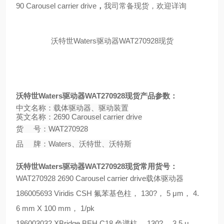
90 Carousel carrier drive
，
我司常备现货，欢迎详询
沃特世
Waters
驱动器
WAT270928
现货
沃特世
Waters
驱动器
WAT270928
现货产品参数：
中文名称：载体驱动器、驱动装置
英文名称：
2690 Carousel carrier drive
货
号：
WAT270928
品
牌：
Waters
、沃特世、沃特斯
沃特世
Waters
驱动器
WAT270928
现货常用货号：
WAT270928
2690 Carousel carrier drive
载体驱动器
186005693 Viridis CSH
氟苯基色柱，
130?
，
5
μ
m
，
4.
6 mm X 100 mm
，
1/pk
186003032 XBridge BEH C18
色谱柱，
130?
，
3.5
μ