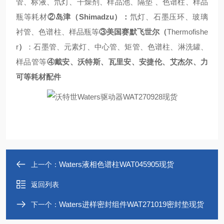
管、标液、氘灯、干燥剂、样品池、隔垫
、色谱柱、样品
瓶等耗材
②
岛津（
Shimadzu
）：
氘灯、石墨压环、玻璃
衬管、色谱柱、样品瓶等
③
美国赛默飞世尔（
Thermofishe
r
）
：石墨管、元素灯、中心管、矩管、色谱柱、淋洗罐、
样品管等
④
戴安、沃特斯、瓦里安、安捷伦、艾杰尔、力
可等耗材配件
Waters液相色谱柱WAT045905现货
上一个：
返回列表
Waters进样密封组件WAT271019密封垫现货
下一个：