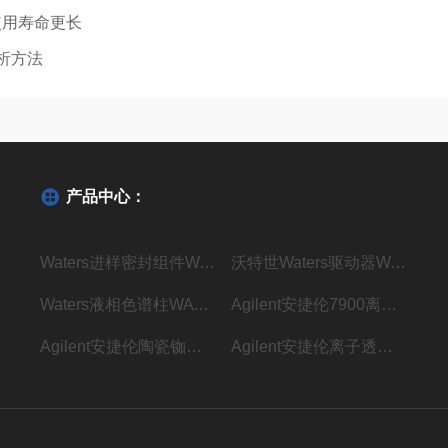
使用寿命更长
分析方法
产品中心：
Waters进样密封组件WAT271019密封垫现货
沃特世Waters驱动器WAT270928现货
Waters液相色谱柱WAT045905现货
Agilent安捷伦7900离子透镜G8400-67001现货
Agilent安捷伦陶瓷铷珠G3434-60806现货
Agilent安捷伦离子透镜配件G3280-67039现货