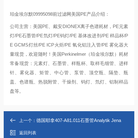
珀金埃尔默09995098前过滤网美国PE产品介绍：
公司主营：美国PE、戴安DIONEX离子色谱耗材，PE元素
灯/PE石墨管/PE氘灯/PE钨灯/PE 基体改进剂/PE 样品杯/P
E GCMS灯丝/PE ICP火炬/PE 氧化铝注入管/PE 雾化器大
量现货，欢迎随时！美国Perkinelmer（珀金埃尔默）耗材
常备现货：元素灯、石墨管、样瓶杯、取样毛细管、进样
针、雾化器、矩管、中心管、泵管、顶空瓶、隔垫、瓶
盖、色谱瓶、热脱附管、干燥剂、钨灯、氘灯、铝制样品
盘等。
德国耶拿407-A81.011石墨管Analytik Jena
上一个：
返回列表