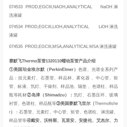
074533
PROD,EGCIII,NAOH,ANALYTICAL
NaOH
淋
洗液罐
074534
PROD,EGCIII,LIOH,ANALYTICAL
LiOH
淋洗
液罐
074535
PROD,EGCIII,MSA,ANALYTICAL MSA
淋洗液罐
赛默飞
Thermo
泵管
1320110
蠕动泵管
产品介绍
①
美国珀金埃尔默（
PerkinElmer
）
色谱、光谱全系列产
品：括元素灯、石墨管、样品杯、雾化器
、中心管、矩
管、标液、氘灯、干燥剂、样品池、隔垫
、色谱柱、样品
瓶等耗材
②
岛津（
Shimadzu
）：
氘灯、石墨压环、玻璃
衬管、色谱柱、样品瓶等
③
美国赛默飞世尔（
Thermofishe
r
）
：石墨管、元素灯、中心管、矩管、色谱柱、淋洗罐、
样品管等
④
戴安、沃特斯、瓦里安、安捷伦、艾杰尔、力