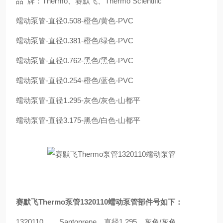
品
牌：
Thermo
、赛默飞、
Thermo Scientific
蠕动泵管
-
直径
0.508-
橙色
/
黄色
-PVC
蠕动泵管
-
直径
0.381-
橙色
/
绿色
-PVC
蠕动泵管
-
直径
0.762-
黑色
/
黑色
-PVC
蠕动泵管
-
直径
0.254-
橙色
/
蓝色
-PVC
蠕动泵管
-
直径
1.295-
灰色
/
灰色
-
山都平
蠕动泵管
-
直径
3.175-
黑色
/
白色
-
山都平
赛默飞
Thermo
泵管
1320110
蠕动泵管
部件号如下：
1320110
Santoprene
，直径
1.295
，灰色
/
灰色