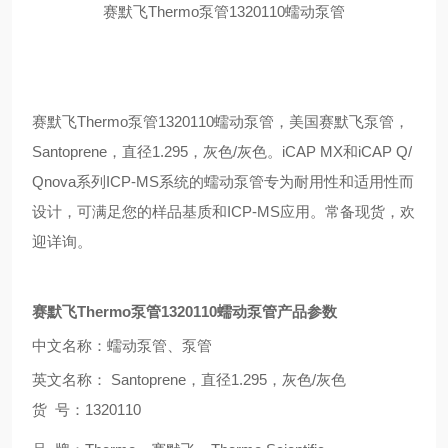
赛默飞
Thermo
泵管
1320110
蠕动泵管
赛默飞
Thermo
泵管
1320110
蠕动泵管，美国赛默飞泵管，
Santoprene
，直径
1.295
，灰色
/
灰色。
iCAP MX
和
iCAP Q/
Qnova
系列
ICP-MS
系统的蠕动泵管专为耐用性和适用性而
设计，可满足您的样品基质和
ICP-MS
应用
。
常备现货，欢
迎详询。
赛默飞
Thermo
泵管
1320110
蠕动泵管产品参数
中文名称：蠕动泵管、泵管
英文名称：
Santoprene
，直径
1.295
，灰色
/
灰色
货
号：
1320110