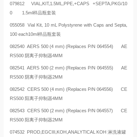
079812
VIAL,KIT,1.5ML,PPE,+CAPS +SEPTA,PKG/10
0
1.5ml
样品瓶套装
055058
Vial Kit, 10 mL Polystyrene with Caps and Septa,
100 each10ml
样品瓶套装
082540
AERS 500 (4 mm) (Replaces P/N 064554)
AE
RS500
阴离子抑制器
4MM
082541
AERS 500 (2 mm) (Replaces P/N 064555)
AE
RS500
阴离子抑制器
2MM
082542
CERS 500 (4 mm) (Replaces P/N 064556)
CE
RS500
阳离子抑制器
4MM
082543
CERS 500 (2 mm) (Replaces P/N 064557)
CE
RS500
阳离子抑制器
2MM
074532
PROD,EGCIII,KOH,ANALYTICAL KOH
淋洗液罐