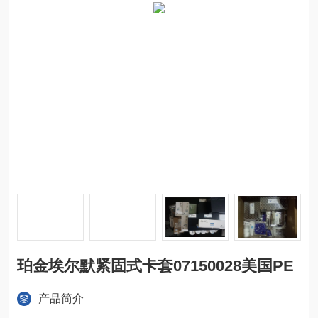
珀金埃尔默紧固式卡套07150028美国PE
产品简介