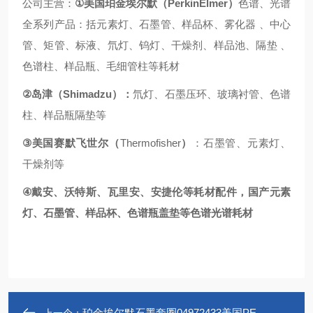
①
PerkinElmer
公司主营：
美国珀金埃尔默（
）
色谱、光谱
全系列产品：括元素灯、石墨管、样品杯、雾化器
、中心
管、矩管、标液、氘灯、钨灯、干燥剂、样品池、隔垫
、
色谱柱、样品瓶、毛细管柱等耗材
②
Shimadzu
岛津（
）：
氘灯、石墨压环、玻璃衬管、色谱
柱、样品瓶隔垫等
③
Thermofisher
美国赛默飞世尔（
）
：石墨管、元素灯、
干燥剂等
④
戴安、沃特斯、瓦里安、安捷伦等耗材配件
，国产元素
灯、石墨管、样品杯、色谱瓶盖垫等色谱光谱耗
材
珀金埃尔默石墨套圈04972433美国PE