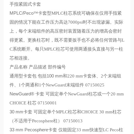
手指紧固式卡套
MPLC/Peco
™卡套型
MPLC
柱芯系统可确保在仅用手指紧
固的情况下能在工作压力高达
7000psi
时不出现渗漏。实际
上，每个末端组件的高压密封装置随着压力的增高会密封
得更紧。更换柱芯时，既不需要扳手也不必将任何管路与
L
C
系统断开。每只
MPLC
柱芯可使用两通接头直接与另一柱
芯相连接。
产品名称
产品描述
部件编号
100 mm
通用型卡套包
包括
和
220 mm
卡套体、
2
个末端组
件、
1
个两通和
1
个
NewGuard
末端组件
07150025
NewGuard®
卡套 可固定单个
NewGuard
柱芯或一个
20 mm
CHOICE
柱芯
07150001
30 mm
卡套 可固定单个
MPLC
柱芯和
CHOICE 30 mm
柱芯
（不适用于
Pecosphere
柱）
07150013
33 mm Pecosphere
卡套 仅能固定
33 mm
快速型
LC Peco
柱