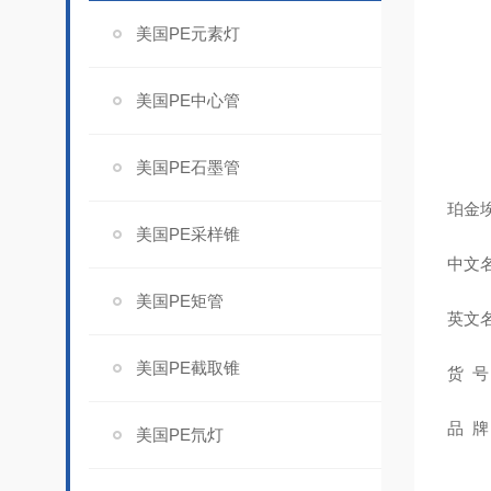
美国PE元素灯
美国PE中心管
美国PE石墨管
珀金埃
美国PE采样锥
中文
美国PE矩管
英文名称：
美国PE截取锥
货 号：
品 牌
美国PE氘灯