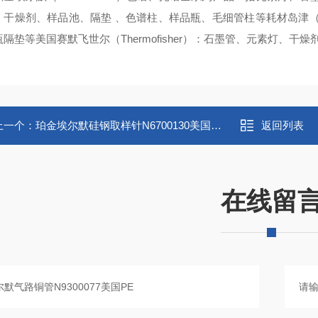
、干燥剂、样品池、隔垫 、色谱柱、样品瓶、毛细管柱等耗材岛津（S
瓶隔垫等美国赛默飞世尔（Thermofisher）：石墨管、元素灯、
上一个：
珀金埃尔默硅钢取样针N6700130美国PE
返回列表
在线留