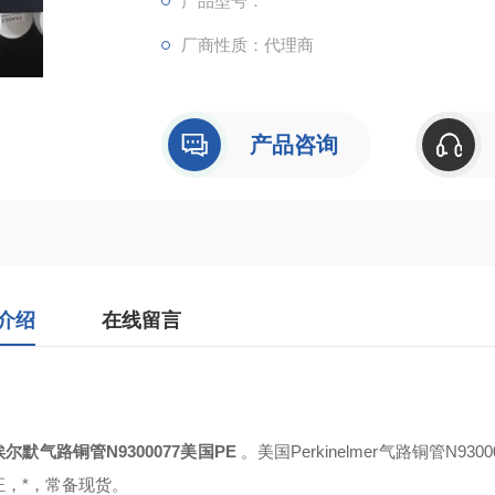
产品型号：
厂商性质：代理商
产品咨询
介绍
在线留言
尔默气路铜管N9300077美国PE
。美国Perkinelmer气路铜管N930007
证，*，常备现货。