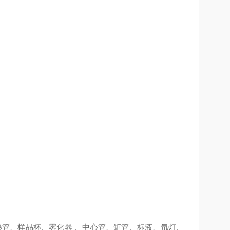
、石墨管、样品杯、雾化器 、中心管、矩管、标液、氘灯、