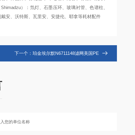
himadzu）：氘灯、石墨压环、玻璃衬管、色谱柱、
干燥剂戴安、沃特斯、瓦里安、安捷伦、耶拿等耗材配件
下一个：
珀金埃尔默N6711148滤网美国PE
言