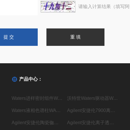
请输入计算结果（填写阿
产品中心：
Waters进样密封组件WAT271019密封垫现货
沃特世Waters驱动器WAT270928现货
Waters液相色谱柱WAT045905现货
Agilent安捷伦7900离子透镜G8400-67001现货
Agilent安捷伦陶瓷铷珠G3434-60806现货
Agilent安捷伦离子透镜配件G3280-67039现货