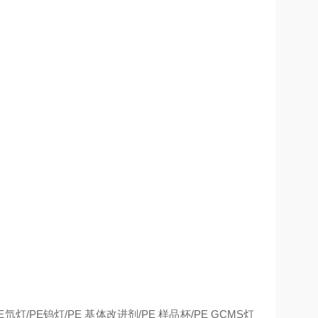
灯/PE钨灯/PE 基体改进剂/PE 样品杯/PE GCMS灯