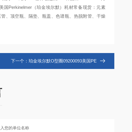
美国Perkinelmer（珀金埃尔默）耗材常备现货：元素
泵管、顶空瓶、隔垫、瓶盖、色谱瓶、热脱附管、干燥
下一个：
珀金埃尔默O型圈09200093美国PE
言