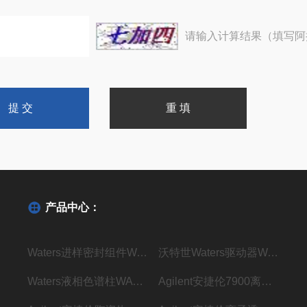
请输入计算结果（填写阿
产品中心：
Waters进样密封组件WAT271019密封垫现货
沃特世Waters驱动器WAT270928现货
Waters液相色谱柱WAT045905现货
Agilent安捷伦7900离子透镜G8400-67001现货