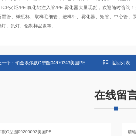
E ICP火炬/PE 氧化铝注入管/PE 雾化器大量现货，欢迎随时咨询！
石墨管、样瓶杯、取样毛细管、进样针、雾化器、矩管、中心管、
钨灯、氘灯、铝制样品盘等。
上一个：
珀金埃尔默O型圈04970343美国PE
返回列表
在线留