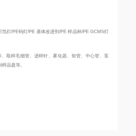
E
氘灯
/PE
钨灯
/PE
基体改进剂
/PE
样品杯
/PE GCMS
灯
杯、取样毛细管、进样针、雾化器、矩管、中心管、泵
制样品盘等。