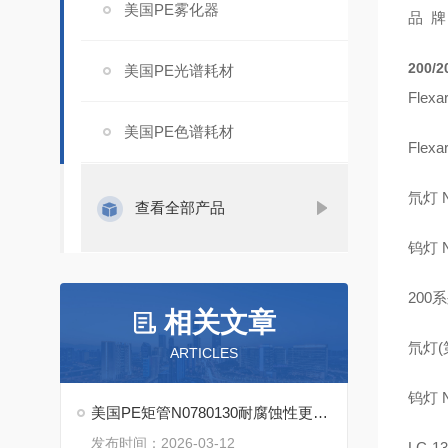
美国PE雾化器
品
牌
200/2
美国PE光谱耗材
Flexa
美国PE色谱耗材
Flexa
氘灯
N
查看全部产品
钨灯
N
200
系
相关文章
氘灯
(
ARTICLES
钨灯
N
美国PE矩管N0780130耐腐蚀性更强，使用寿命更长
发布时间：2026-03-12
LC-13