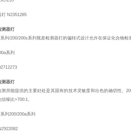
器灯
N2351285
检测器灯
r
系列
/200/200s
系列视差检测器灯的偏转式设计允许在保证化合物检
00a
系列
2712273
检测器灯
检测所能提供的主要好处是其固有的技术灵敏度和出色的确切性。
20
的信噪比
>700:1
。
r
系列
200/200a
系列
2922082