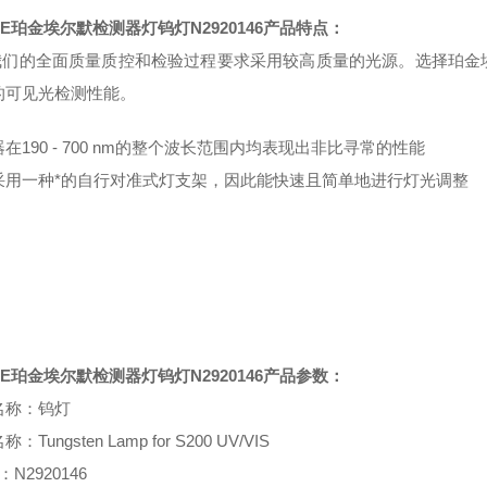
E
珀金埃尔默检测器灯钨灯
N2920146
产品特点
：
我们的全面质量质控和检验过程要求采用较高质量的光源。选择珀金
的可见光检测性能。
在190 - 700 nm的整个波长范围内均表现出非比寻常的性能
采用一种*的自行对准式灯支架，因此能快速且简单地进行灯光调整
E
珀金埃尔默检测器灯钨灯
N2920146
产品参数：
名称：
钨灯
名称：
Tungsten Lamp for S200 UV/VIS
：
N2920146