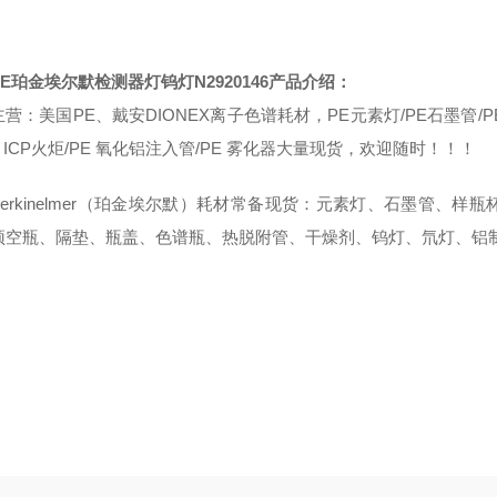
E
珀金埃尔默检测器灯钨灯
N2920146
产品介绍：
主营：美国
PE
、戴安
DIONEX
离子色谱耗材，
PE
元素灯
/PE
石墨管
/P
 ICP
火炬
/PE
氧化铝注入管
/PE
雾化器大量现货，欢迎随时！！！
erkinelmer
（珀金埃尔默）耗材常备现货：元素灯、石墨管、样瓶
顶空瓶、隔垫、瓶盖、色谱瓶、热脱附管、干燥剂、钨灯、氘灯、铝