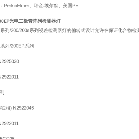
：
PerkinElmer
、珀金
.
埃尔默、美国
PE
光电二极管阵列检测器灯
00EP
r
系列
/200/200s
系列视差检测器灯的偏转式设计允许在保证化合物检
r
系列
/200EP
系列
2925030
2922011
列
第
2
相
) N2922046
2922011
5C/235