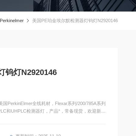
rkinelmer
美国PE珀金埃尔默检测器灯钨灯N2920146
灯N2920146
rkinElmer全线耗材，Flexar系列/200/785A系列
PLC和UHPLC检测器灯，产品*，常备现货，欢迎新老