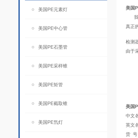
美国
P
美国PE元素灯
真正
美国PE中心管
检测器
美国PE石墨管
由于
美国PE采样锥
美国PE矩管
美国PE截取锥
美国
P
中文
美国PE氘灯
英文
货
号