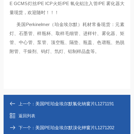
E GCMS灯丝/PE ICP火炬/PE 氧化铝注入管/PE 雾化器大
量现货，欢迎随时！！！
美国Perkinelmer（珀金埃尔默）耗材常备现货：元素
灯、石墨管、样瓶杯、取样毛细管、进样针、雾化器、矩
管、中心管、泵管、顶空瓶、隔垫、瓶盖、色谱瓶、热脱
附管、干燥剂、钨灯、氘灯、铝制样品盘等。
美国PE珀金埃尔默氯化钠窗片L1271191
上一个：
返回列表
美国PE珀金埃尔默溴化钾窗片L1271202
下一个：