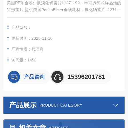
美国PE珀金埃尔默溴化钾窗片L1271192，半可拆卸式样品池的
矩形窗片,提供美国PerkinElmer全线耗材，氯化钠窗片L127110
2、溴化钾窗片L1271192、氟化钙窗片LL1271193、氟化钡窗片
L1272002、溴化银窗片L1272102、石墨管、空心阴极灯元素
产品型号：
灯、色谱柱、比色皿、顶空压盖瓶、隔垫、样品瓶等常用耗材常
备现货，*，详情请。
更新时间：2025-11-10
厂商性质：代理商
访问量：1456
15396201781
产品咨询
产品展示
PRODUCT CATEGORY
相关文章