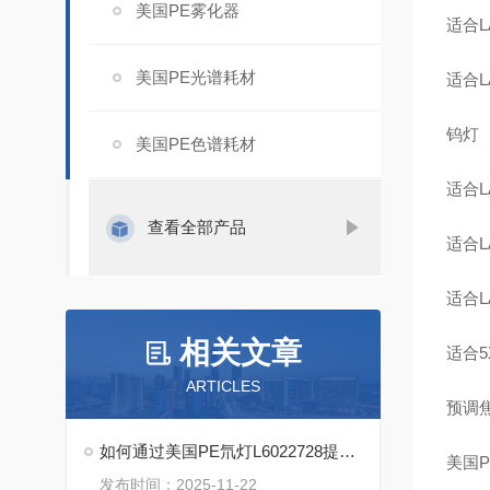
美国PE雾化器
适合LA
美国PE光谱耗材
适合LA
钨灯
美国PE色谱耗材
适合LA
查看全部产品
适合LA
适合LA
相关文章
适合5X
ARTICLES
预调
如何通过美国PE氘灯L6022728提高实验室分析精度？
美国P
发布时间：2025-11-22