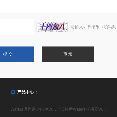
请输入计算结果（填写阿
产品中心：
Waters进样密封组件WAT271019密封垫现货
沃特世Waters驱动器WAT270928现货