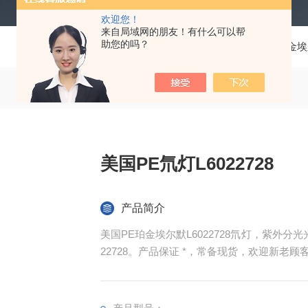
欢迎您！
来自局域网的朋友！有什么可以帮
助您的吗？
当前位置：
首页
产品中心
珀金埃尔
美国PE氘灯L6022728
产品简介
美国PE珀金埃尔默L6022728氘灯，紫外分光光
22728。产品保证 *，常备现货，欢迎新老顾客