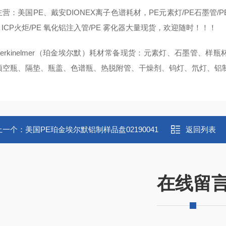
营：美国PE、戴安DIONEX离子色谱耗材，PE元素灯/PE石墨管/PE氘
E ICP火炬/PE 氧化铝注入管/PE 雾化器大量现货，欢迎随时！！！
Perkinelmer（珀金埃尔默）耗材常备现货：元素灯、石墨管、
顶空瓶、隔垫、瓶盖、色谱瓶、热脱附管、干燥剂、钨灯、氘灯、铝
上一个：
美国PE珀金埃尔默铝制样品盘02190041
返回列表
在线留