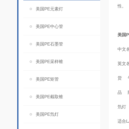
性。
美国PE元素灯
美国PE中心管
美国P
美国PE石墨管
中文名
美国PE采样锥
英文名
货 号
美国PE矩管
品 牌
美国PE截取锥
氘灯
美国PE氘灯
适合LA