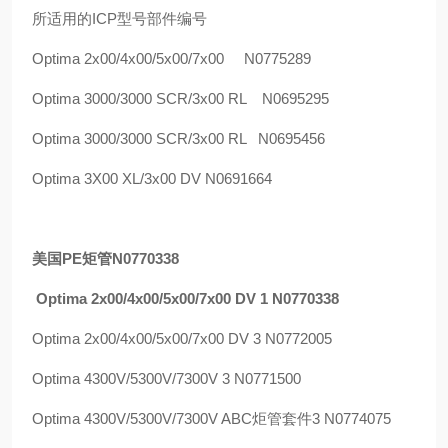
所适用的
ICP
型号部件编号
Optima 2x00/4x00/5x00/7x00 N0775289
Optima 3000/3000 SCR/3x00 RL N0695295
Optima 3000/3000 SCR/3x00 RL N0695456
Optima 3X00 XL/3x00 DV N0691664
美国
PE
矩管N0770338
Optima 2x00/4x00/5x00/7x00 DV 1 N0770338
Optima 2x00/4x00/5x00/7x00 DV 3 N0772005
Optima 4300V/5300V/7300V 3 N0771500
Optima 4300V/5300V/7300V ABC
炬管套件
3 N0774075