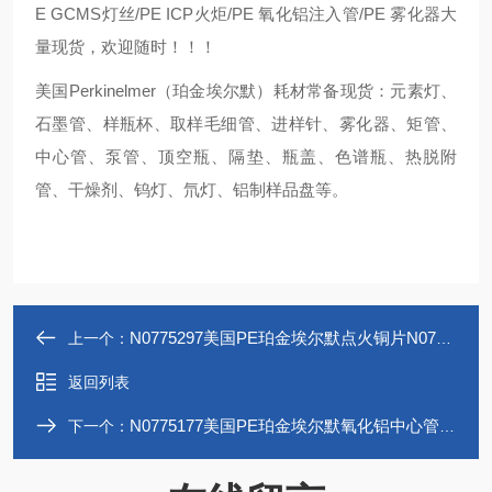
E GCMS
灯丝
/PE ICP
火炬
/PE
氧化铝注入管
/PE
雾化器大
量现货，欢迎随时！！！
美国
Perkinelmer
（珀金埃尔默）耗材常备现货：元素灯、
石墨管、样瓶杯、取样毛细管、进样针、雾化器、矩管、
中心管、泵管、顶空瓶、隔垫、瓶盖、色谱瓶、热脱附
管、干燥剂、钨灯、氘灯、铝制样品盘等。
N0775297美国PE珀金埃尔默点火铜片N0775297
上一个：
返回列表
N0775177美国PE珀金埃尔默氧化铝中心管N0775177
下一个：