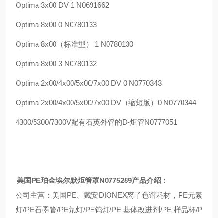
Optima 3x00 DV 1 N0691662
Optima 8x00 0 N0780133
Optima 8x00
（标准型）
1 N0780130
Optima 8x00 3 N0780132
Optima 2x00/4x00/5x00/7x00 DV 0 N0770343
Optima 2x00/4x00/5x00/7x00 DV
（缩短版）
0 N0770344
4300/5300/7300V
配有石英外管的
D-
炬管
N0777051
美国
PE
珀金埃尔默炬管罩
N0775289
产品介绍：
公司主营：美国
PE
、戴安
DIONEX
离子色谱耗材，
PE
元素
灯
/PE
石墨管
/PE
氘灯
/PE
钨灯
/PE
基体改进剂
/PE
样品杯
/P