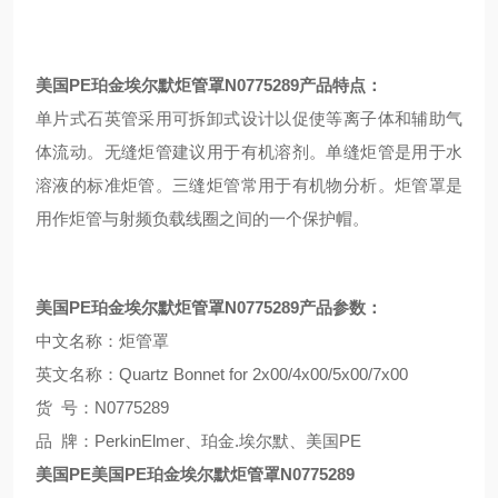
美国
PE
珀金埃尔默炬管罩
N0775289
产品特点：
单片式石英管采用可拆卸式设计以促使等离子体和辅助气
体流动。无缝炬管建议用于有机溶剂。单缝炬管是用于水
溶液的标准炬管。三缝炬管常用于有机物分析。炬管罩是
用作炬管与射频负载线圈之间的一个保护帽。
美国
PE
珀金埃尔默炬管罩
N0775289
产品参数：
中文名称：炬管罩
英文名称：Quartz Bonnet for 2x00/4x00/5x00/7x00
货 号：N0775289
品 牌：PerkinElmer、珀金.埃尔默、美国PE
美国
PE
美国
PE
珀金埃尔默炬管罩
N0775289