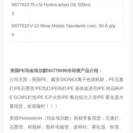
N077610
75 cSt Hydrocarbon Oil, 500mL
3
N077610
V-23 Wear Metals Standards conc. 50 Á g/g
4
美国
PE
珀金埃尔默
N0776099
冷却液产品介绍：
公司主营：美国
PE
、戴安
DIONEX
离子色谱耗材，
PE
元素
灯
/PE
石墨管
/PE
氘灯
/PE
钨灯
/PE
基体改进剂
/PE
样品杯
/P
E GCMS
灯丝
/PE ICP
火炬
/PE
氧化铝注入管
/PE
雾化器大
量现货，欢迎随时！！！
美国
Perkinelmer
（珀金埃尔默）耗材常备现货：元素灯、
石墨管、样瓶杯、取样毛细管、进样针、雾化器、矩管、