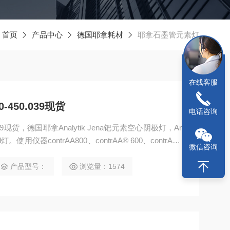
：
首页
产品中心
德国耶拿耗材
耶拿石墨管元素灯
在线客服
-450.039现货
电话咨询
039现货，德国耶拿Analytik Jena钯元素空心阴极灯，An
。使用仪器contrAA800、contrAA® 600、contrAA®
微信咨询
0、novAA®400P、novAA300、ZEEnit®650P、ZEEnit
吸
产品型号：
浏览量：1574