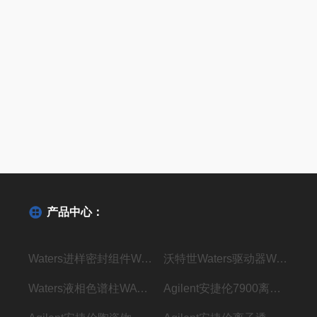
产品中心：
Waters进样密封组件WAT271019密封垫现货
沃特世Waters驱动器WAT270928现货
Waters液相色谱柱WAT045905现货
Agilent安捷伦7900离子透镜G8400-67001现货