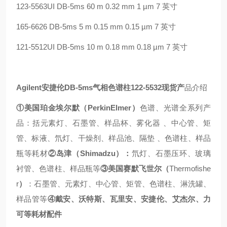
123-5563UI DB-5ms 60 m 0.32 mm 1 µm 7
英寸
165-6626 DB-5ms 5 m 0.15 mm 0.15 µm 7
英寸
121-5512UI DB-5ms 10 m 0.18 mm 0.18 µm 7
英寸
Agilent
安捷伦
DB-5ms
气相色谱柱
122-5532
现货产
品介绍
①
美国珀金埃尔默（
PerkinElmer
）
色谱、光谱全系列产
品：括元素灯、石墨管、样品杯、雾化器
、中心管、矩
管、标液、氘灯、干燥剂、样品池、隔垫
、色谱柱、样品
瓶等耗材
②
岛津（
Shimadzu
）：
氘灯、石墨压环、玻璃
衬管、色谱柱、样品瓶等
③
美国赛默飞世尔（
Thermofishe
r
）
：石墨管、元素灯、中心管、矩管、色谱柱、淋洗罐、
样品管等
④
戴安、沃特斯、瓦里安、安捷伦、艾杰尔、力
可等耗材配件