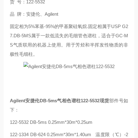
货
号：
122-5532
品
牌：
安捷伦、
Agilent
固定相为
5%
苯基
-95%
的甲基聚硅氧烷
.
固定相属于
USP G2
7.DB-5MS
属于一款低流失的毛细管色谱柱，适合于
GC-M
S
气质联用的机器上使用。用于芳烃和半挥发性物质的非
极性毛细柱。
Agilent
安捷伦
DB-5ms
气相色谱柱
122-5532
现货
部件号如
下：
122-5532 DB-5ms 0.25mm*30m*0.25um
122-1334
DB-624
0.25mm*30m*1.40um
温度限（℃）
-2