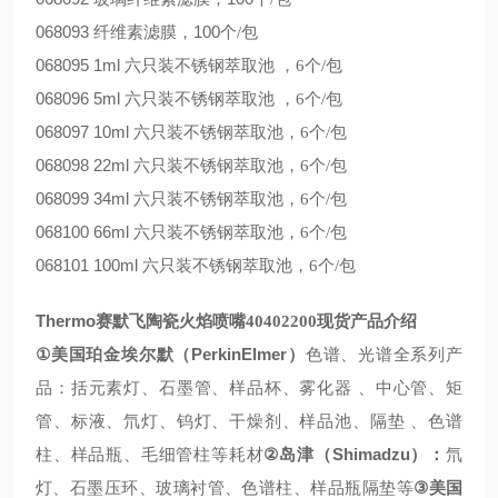
068093
100
纤维素滤膜，
个
/
包
068095
1ml
六只装不锈钢萃取池 ，
6
个
/
包
068096
5ml
六只装不锈钢萃取池 ，
6
个
/
包
068097
10ml
六只装不锈钢萃取池，
6
个
/
包
068098
22ml
六只装不锈钢萃取池，
6
个
/
包
068099
34ml
六只装不锈钢萃取池，
6
个
/
包
068100
66ml
六只装不锈钢萃取池，
6
个
/
包
068101
100ml
六只装不锈钢萃取池，
6
个
/
包
Thermo
赛默飞陶瓷火焰喷嘴
40402200
现货
产品介绍
①
PerkinElmer
美国珀金埃尔默（
）
色谱、光谱全系列产
品：括元素灯、石墨管、样品杯、雾化器
、中心管、矩
管、标液、氘灯、钨灯、干燥剂、样品池、隔垫
、色谱
②
Shimadzu
柱、样品瓶、毛细管柱等耗材
岛津（
）：
氘
③
灯、石墨压环、玻璃衬管、色谱柱、样品瓶隔垫等
美国