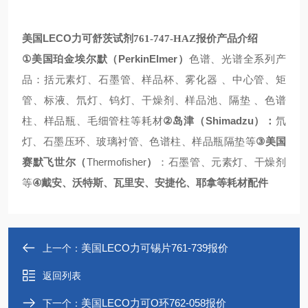
LECO
美国
力可舒茨试剂
761-747-HAZ
报价
产品介绍
①
PerkinElmer
美国珀金埃尔默（
）
色谱、光谱全系列产
品：括元素灯、石墨管、样品杯、雾化器
、中心管、矩
管、标液、氘灯、钨灯、干燥剂、样品池、隔垫
、色谱
②
Shimadzu
柱、样品瓶、毛细管柱等耗材
岛津（
）：
氘
③
灯、石墨压环、玻璃衬管、色谱柱、样品瓶隔垫等
美国
Thermofisher
赛默飞世尔（
）
：石墨管、元素灯、干燥剂
④
等
戴安、沃特斯、瓦里安、安捷伦、耶拿等耗材配件
美国LECO力可锡片761-739报价
上一个：
返回列表
美国LECO力可O环762-058报价
下一个：