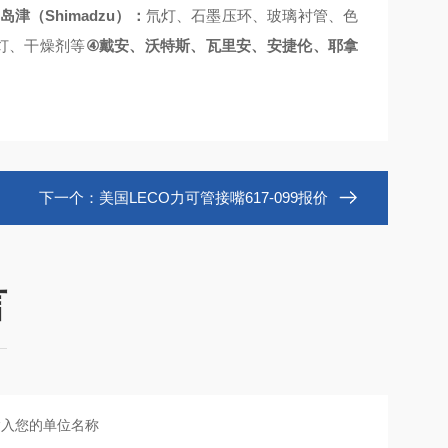
Shimadzu
岛津（
）：
氘灯、石墨压环、玻璃衬管、色
④
灯、干燥剂等
戴安、沃特斯、瓦里安、安捷伦、耶拿
下一个：
美国LECO力可管接嘴617-099报价
言