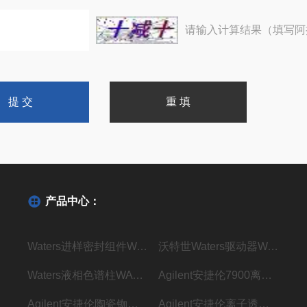
请输入计算结果（填写阿
产品中心：
Waters进样密封组件WAT271019密封垫现货
沃特世Waters驱动器WAT270928现货
Waters液相色谱柱WAT045905现货
Agilent安捷伦7900离子透镜G8400-67001现货
Agilent安捷伦陶瓷铷珠G3434-60806现货
Agilent安捷伦离子透镜配件G3280-67039现货