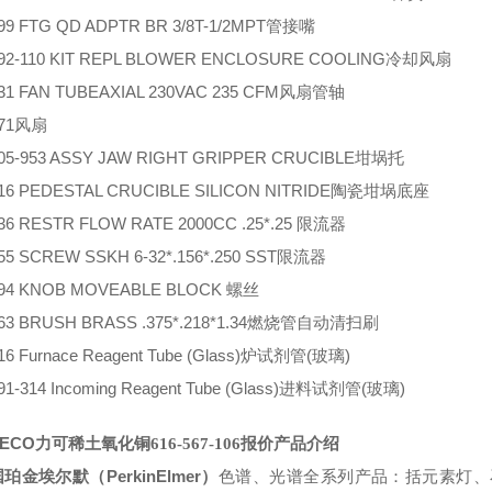
099 FTG QD ADPTR BR 3/8T-1/2MPT管接嘴
892-110 KIT REPL BLOWER ENCLOSURE COOLING冷却风扇
831 FAN TUBEAXIAL 230VAC 235 CFM风扇管轴
371风扇
505-953 ASSY JAW RIGHT GRIPPER CRUCIBLE坩埚托
816 PEDESTAL CRUCIBLE SILICON NITRIDE陶瓷坩埚底座
436 RESTR FLOW RATE 2000CC .25*.25
限流器
055 SCREW SSKH 6-32*.156*.250 SST限流器
94
KNOB MOVEABLE BLOCK 螺丝
163 BRUSH BRASS .375*.218*1.34燃烧管自动清扫刷
16
Furnace Reagent Tube (Glass)炉试剂管(玻璃)
91-314
Incoming Reagent Tube (Glass)进料试剂管(玻璃)
LECO
力可稀土氧化铜
616-567-106
报价
产品介绍
PerkinElmer
国珀金埃尔默（
）
色谱、光谱全系列产品：括元素灯、