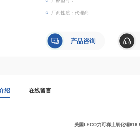
产品型号：
厂商性质：代理商
产品咨询
介绍
在线留言
LECO
616-
美国
力可稀土氧化铜