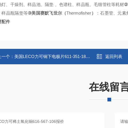
②
钨灯、干燥剂、样品池、隔垫
、色谱柱、样品瓶、毛细管柱等耗材
③
Thermofisher
、样品瓶隔垫等
美国赛默飞世尔（
）
：石墨管、元素
材配件
上一个：
美国LECO力可铜下电极片611-351-181报价
返回列表
在线留