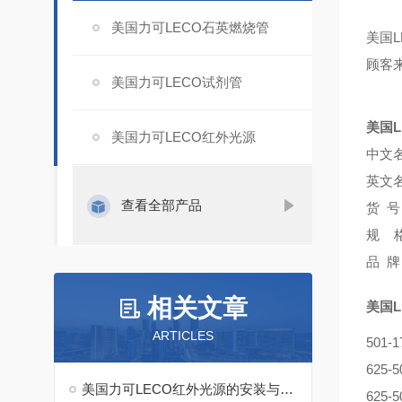
美国力可LECO石英燃烧管
L
美国
顾客
美国力可LECO试剂管
美国
美国力可LECO红外光源
中文
英文
查看全部产品
号：
货
规
牌
品
相关文章
美国
ARTICLES
501
625-
美国力可LECO红外光源的安装与调试指南说明
625-