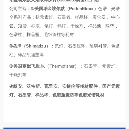
珀金埃尔默火焰取样探针
美国
PE
介绍：
①
PerkinElmer
公司主营：
美国珀金埃尔默（
）
色谱、光谱
全系列产品：括元素灯、石墨管、样品杯、雾化器
、中心
管、矩管、标液、氘灯、钨灯、干燥剂、样品池、隔垫
、
色谱柱、样品瓶、毛细管柱等耗材
②
Shimadzu
岛津（
）：
氘灯、石墨压环、玻璃衬管、色谱
柱、样品瓶隔垫等
③
Thermofisher
美国赛默飞世尔（
）
：石墨管、元素灯、
干燥剂等
④
戴安、沃特斯、瓦里安、安捷伦等耗材配件
，国产元素
灯、石墨管、样品杯、色谱瓶盖垫等色谱光谱耗
材