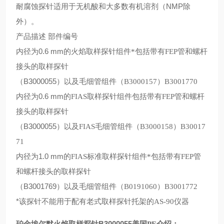
NMP
耐腐蚀探针适用于无机酸和大多数有机溶剂（
除
外）。
产品描述
部件编号
0.6 mm
内径为
的火焰取样探针组件
*
包括带有
FEP
管和螺杆
接头的取样探针
B3000055
（
）以及毛细管组件（
B3000157
）
B3001770
0.6 mm
内径为
的
FIAS
取样探针组件包括带有
FEP
管和螺杆
接头的取样探针
B3000055
（
）以及
FIAS
毛细管组件（
B3000158
）
B30017
71
1.0 mm
内径为
的
FIAS
标准取样探针组件
*
包括带有
FEP
管
和螺杆接头的取样探针
B3001769
（
）以及毛细管组件（
B0191060
）
B3001772
*
该探针不能用于配有老式取样探针托架的
AS-90
仪器
B3000055