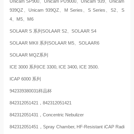
Unicam SP900、Unicam PU9000、Unicam 939、Unicam
939QZ、Unicam 939QZ、M Series、S Series、S2、S
4、M5、M6
SOLAAR S 系列SOLAAR S2、SOLAAR S4
SOLAAR MKII 系列SOLAAR M5、SOLAAR6
SOLAAR MQZ系列
ICE 3000 系列ICE 3300, ICE 3400, ICE 3500.
ICAP 6000 系列
942339380031样品杯
842312051421，842312051421
842312051431，Concentric Nebulizer
842312051451，Spray Chamber, HF-Resistant iCAP Radi