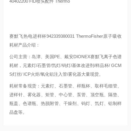
40402200 FID喷头配件 Thermo
赛默飞热电进样杯942339380031 ThermoFisher原子吸收
耗材产品介绍：
公司主营：岛津、美国PE、戴安DIONEX赛默飞离子色谱
耗材，元素灯/石墨管/氘灯/钨灯/基体改进剂/样品杯/ GCM
S灯丝/ ICP火炬/氧化铝注入管/雾化器大量现货。
耗材常备现货：元素灯、石墨管、样瓶杯、取样毛细管、
进样针、雾化器、矩管、中心管、泵管、顶空瓶、隔垫、
瓶盖、色谱瓶、热脱附管、干燥剂、钨灯、氘灯、铝制样
品盘等。