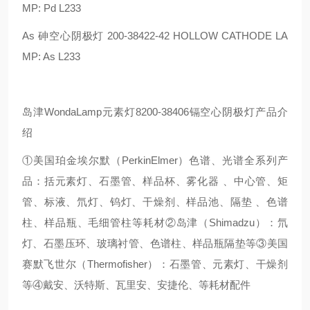
MP: Pd L233
As 砷空心阴极灯 200-38422-42 HOLLOW CATHODE LA
MP: As L233
岛津WondaLamp元素灯8200-38406镉空心阴极灯产品介
绍
①美国珀金埃尔默（PerkinElmer）色谱、光谱全系列产
品：括元素灯、石墨管、样品杯、雾化器 、中心管、矩
管、标液、氘灯、钨灯、干燥剂、样品池、隔垫 、色谱
柱、样品瓶、毛细管柱等耗材②岛津（Shimadzu）：氘
灯、石墨压环、玻璃衬管、色谱柱、样品瓶隔垫等③美国
赛默飞世尔（Thermofisher）：石墨管、元素灯、干燥剂
等④戴安、沃特斯、瓦里安、安捷伦、等耗材配件