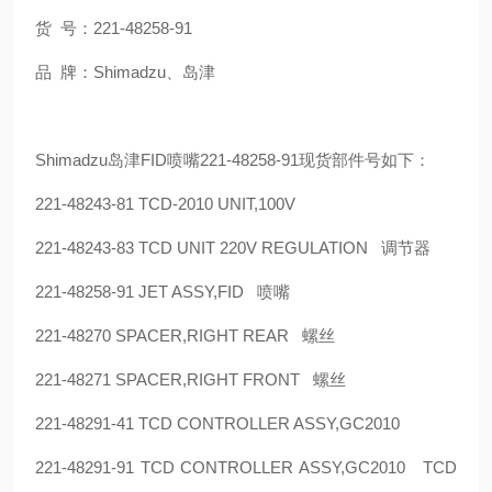
货 号：221-48258-91
品 牌：Shimadzu、岛津
Shimadzu岛津FID喷嘴221-48258-91现货部件号如下：
221-48243-81 TCD-2010 UNIT,100V
221-48243-83 TCD UNIT 220V REGULATION 调节器
221-48258-91 JET ASSY,FID 喷嘴
221-48270 SPACER,RIGHT REAR 螺丝
221-48271 SPACER,RIGHT FRONT 螺丝
221-48291-41 TCD CONTROLLER ASSY,GC2010
221-48291-91 TCD CONTROLLER ASSY,GC2010 TCD