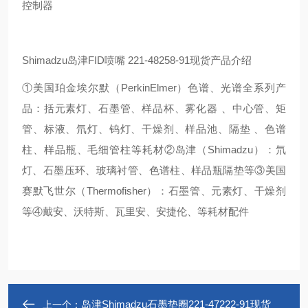
控制器
Shimadzu岛津FID喷嘴 221-48258-91现货产品介绍
①美国珀金埃尔默（PerkinElmer）色谱、光谱全系列产
品：括元素灯、石墨管、样品杯、雾化器 、中心管、矩
管、标液、氘灯、钨灯、干燥剂、样品池、隔垫 、色谱
柱、样品瓶、毛细管柱等耗材②岛津（Shimadzu）：氘
灯、石墨压环、玻璃衬管、色谱柱、样品瓶隔垫等③美国
赛默飞世尔（Thermofisher）：石墨管、元素灯、干燥剂
等④戴安、沃特斯、瓦里安、安捷伦、等耗材配件
岛津Shimadzu石墨垫圈221-47222-91现货
上一个：