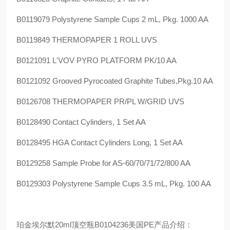
B0119079 Polystyrene Sample Cups 2 mL, Pkg. 1000 AA
B0119849 THERMOPAPER 1 ROLL UVS
B0121091 L'VOV PYRO PLATFORM PK/10 AA
B0121092 Grooved Pyrocoated Graphite Tubes,Pkg.10 AA
B0126708 THERMOPAPER PR/PL W/GRID UVS
B0128490 Contact Cylinders, 1 Set AA
B0128495 HGA Contact Cylinders Long, 1 Set AA
B0129258 Sample Probe for AS-60/70/71/72/800 AA
B0129303 Polystyrene Sample Cups 3.5 mL, Pkg. 100 AA
珀金埃尔默20ml顶空瓶B0104236美国PE产品介绍：