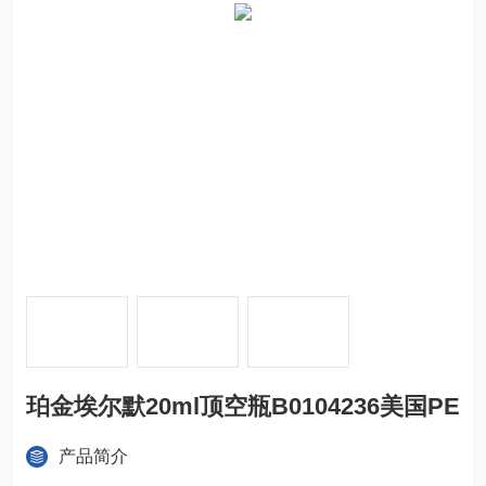
珀金埃尔默20ml顶空瓶B0104236美国PE
产品简介