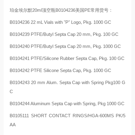
珀金埃尔默20ml顶空瓶B0104236美国PE常用货号：
B0104236 22 mL Vials with "P" Logo, Pkg. 1000 GC
B0104239 PTFE/Butyl Septa Cap 20 mm, Pkg. 100 GC
B0104240 PTFE/Butyl Septa Cap 20 mm, Pkg. 1000 GC
B0104241 PTFE/Silicone Rubber Septa Cap, Pkg. 100 GC
B0104242 PTFE Silicone Septa Cap, Pkg. 1000 GC
B0104243 20 mm Alum. Septa Cap with Spring Pkg100 G
C
B0104244 Aluminum Septa Cap with Spring, Pkg 1000 GC
B0105111 SHORT CONTACT RINGS/HGA-600MS PK/5
AA