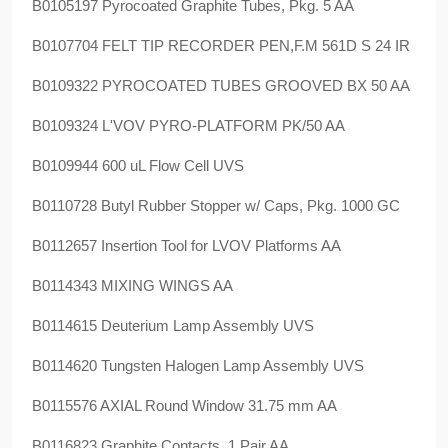
B0105197 Pyrocoated Graphite Tubes, Pkg. 5 AA
B0107704 FELT TIP RECORDER PEN,F.M 561D S 24 IR
B0109322 PYROCOATED TUBES GROOVED BX 50 AA
B0109324 L'VOV PYRO-PLATFORM PK/50 AA
B0109944 600 uL Flow Cell UVS
B0110728 Butyl Rubber Stopper w/ Caps, Pkg. 1000 GC
B0112657 Insertion Tool for LVOV Platforms AA
B0114343 MIXING WINGS AA
B0114615 Deuterium Lamp Assembly UVS
B0114620 Tungsten Halogen Lamp Assembly UVS
B0115576 AXIAL Round Window 31.75 mm AA
B0116823 Graphite Contacts, 1 Pair AA