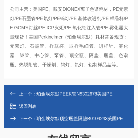
公司主营：美国PE、戴安DIONEX离子色谱耗材，PE元素
灯/PE石墨管/PE氘灯/PE钨灯/PE 基体改进剂/PE 样品杯/P
E GCMS灯丝/PE ICP火炬/PE 氧化铝注入管/PE 雾化器大
量现货！美国Perkinelmer（珀金埃尔默）耗材常备现货：
元素灯、石墨管、样瓶杯、取样毛细管、进样针、雾化
器、矩管、中心管、泵管、顶空瓶、隔垫、瓶盖、色谱
瓶、热脱附管、干燥剂、钨灯、氘灯、铝制样品盘等。
珀金埃尔默PEEK管N9302678美国PE
上一个：
返回列表
珀金埃尔默顶空瓶盖隔垫B0104243美国PE耗材
下一个：