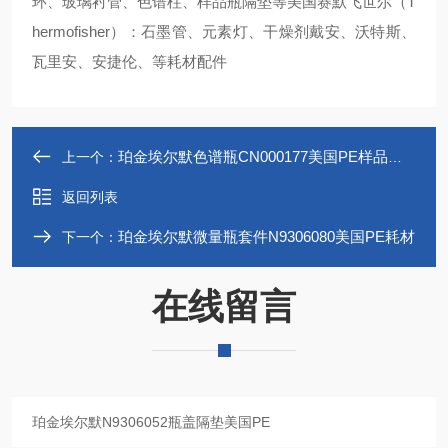
环、玻璃衬管、色谱柱、样品瓶隔垫等美国赛默飞世尔（T
hermofisher）：石墨管、元素灯、干燥剂戴安、沃特斯、
瓦里安、安捷伦、等耗材配件
珀金埃尔默色谱瓶CN000177美国PE样品瓶现货
上一个：
返回列表
珀金埃尔默微量瓶套件N9306080美国PE耗材
下一个：
在线留言