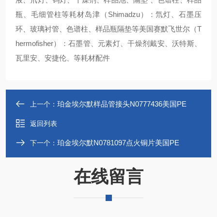
瓶、毛细管柱等耗材岛津（Shimadzu）：氘灯、石墨压
环、玻璃衬管、色谱柱、样品瓶隔垫等美国赛默飞世尔（T
hermofisher）：石墨管、元素灯、干燥剂戴安、沃特斯、
瓦里安、安捷伦、等耗材配件
珀金埃尔默样品管接头N0777436美国PE
上一个：
返回列表
珀金埃尔默N0781097点火铜片美国PE
下一个：
在线留言