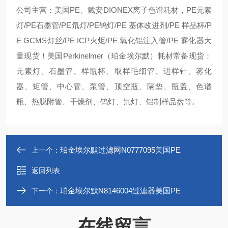
公司主营：美国PE、戴安DIONEX离子色谱耗材，PE元素
灯/PE石墨管/PE氘灯/PE钨灯/PE 基体改进剂/PE 样品杯/P
E GCMS灯丝/PE ICP火炬/PE 氧化铝注入管/PE 雾化器大
量现货！美国Perkinelmer（珀金埃尔默）耗材常备现货：
元素灯、石墨管、样瓶杯、取样毛细管、进样针、雾化
器、矩管、中心管、泵管、顶空瓶、隔垫、瓶盖、色谱
瓶、热脱附管、干燥剂、钨灯、氘灯、铝制样品盘等。
珀金埃尔默过滤网N0777095美国PE
上一个：
返回列表
珀金埃尔默N8146004过滤器美国PE
下一个：
在线留言