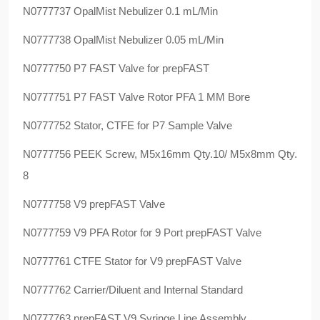
N0777737 OpalMist Nebulizer 0.1 mL/Min
N0777738 OpalMist Nebulizer 0.05 mL/Min
N0777750 P7 FAST Valve for prepFAST
N0777751 P7 FAST Valve Rotor PFA 1 MM Bore
N0777752 Stator, CTFE for P7 Sample Valve
N0777756 PEEK Screw, M5x16mm Qty.10/ M5x8mm Qty.
8
N0777758 V9 prepFAST Valve
N0777759 V9 PFA Rotor for 9 Port prepFAST Valve
N0777761 CTFE Stator for V9 prepFAST Valve
N0777762 Carrier/Diluent and Internal Standard
N0777763 prepFAST V9 Syringe Line Assembly