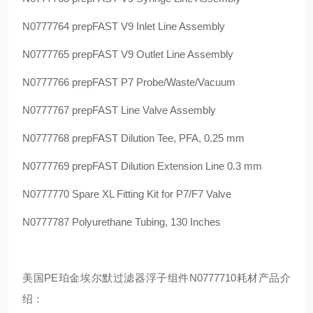
N0777764 prepFAST V9 Inlet Line Assembly
N0777765 prepFAST V9 Outlet Line Assembly
N0777766 prepFAST P7 Probe/Waste/Vacuum
N0777767 prepFAST Line Valve Assembly
N0777768 prepFAST Dilution Tee, PFA, 0.25 mm
N0777769 prepFAST Dilution Extension Line 0.3 mm
N0777770 Spare XL Fitting Kit for P7/F7 Valve
N0777787 Polyurethane Tubing, 130 Inches
美国PE珀金埃尔默过滤器浮子组件N0777710耗材产品介
绍：