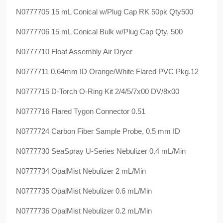
N0777705 15 mL Conical w/Plug Cap RK 50pk Qty500
N0777706 15 mL Conical Bulk w/Plug Cap Qty. 500
N0777710 Float Assembly Air Dryer
N0777711 0.64mm ID Orange/White Flared PVC Pkg.12
N0777715 D-Torch O-Ring Kit 2/4/5/7x00 DV/8x00
N0777716 Flared Tygon Connector 0.51
N0777724 Carbon Fiber Sample Probe, 0.5 mm ID
N0777730 SeaSpray U-Series Nebulizer 0.4 mL/Min
N0777734 OpalMist Nebulizer 2 mL/Min
N0777735 OpalMist Nebulizer 0.6 mL/Min
N0777736 OpalMist Nebulizer 0.2 mL/Min