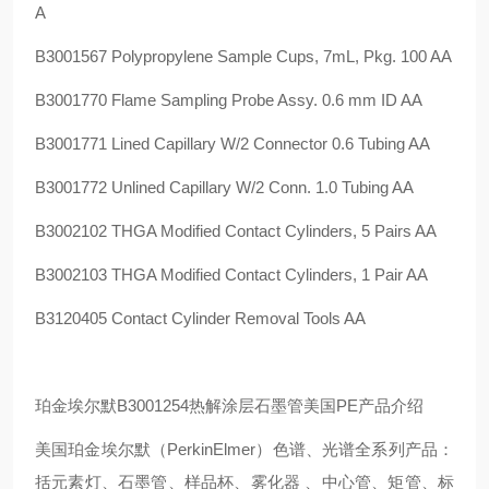
A
B3001567 Polypropylene Sample Cups, 7mL, Pkg. 100 AA
B3001770 Flame Sampling Probe Assy. 0.6 mm ID AA
B3001771 Lined Capillary W/2 Connector 0.6 Tubing AA
B3001772 Unlined Capillary W/2 Conn. 1.0 Tubing AA
B3002102 THGA Modified Contact Cylinders, 5 Pairs AA
B3002103 THGA Modified Contact Cylinders, 1 Pair AA
B3120405 Contact Cylinder Removal Tools AA
珀金埃尔默B3001254热解涂层石墨管美国PE产品介绍
美国珀金埃尔默（PerkinElmer）色谱、光谱全系列产品：
括元素灯、石墨管、样品杯、雾化器 、中心管、矩管、标