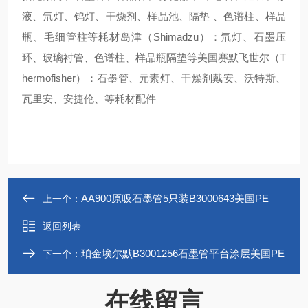
液、氘灯、钨灯、干燥剂、样品池、隔垫 、色谱柱、样品
瓶、毛细管柱等耗材岛津（Shimadzu）：氘灯、石墨压
环、玻璃衬管、色谱柱、样品瓶隔垫等美国赛默飞世尔（T
hermofisher）：石墨管、元素灯、干燥剂戴安、沃特斯、
瓦里安、安捷伦、等耗材配件
AA900原吸石墨管5只装B3000643美国PE
上一个：
返回列表
珀金埃尔默B3001256石墨管平台涂层美国PE
下一个：
在线留言