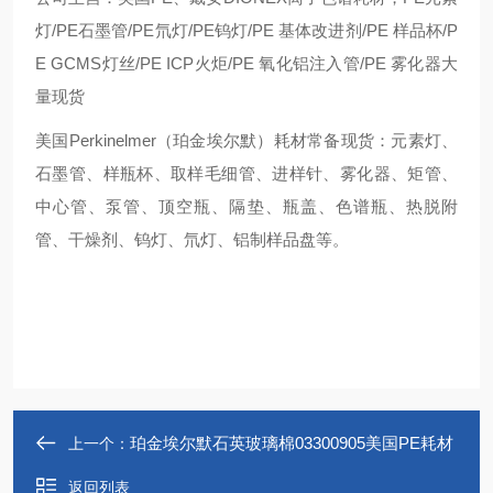
灯/PE石墨管/PE氘灯/PE钨灯/PE 基体改进剂/PE 样品杯/P
E GCMS灯丝/PE ICP火炬/PE 氧化铝注入管/PE 雾化器大
量现货
美国Perkinelmer（珀金埃尔默）耗材常备现货：元素灯、
石墨管、样瓶杯、取样毛细管、进样针、雾化器、矩管、
中心管、泵管、顶空瓶、隔垫、瓶盖、色谱瓶、热脱附
管、干燥剂、钨灯、氘灯、铝制样品盘等。
珀金埃尔默石英玻璃棉03300905美国PE耗材
上一个：
返回列表