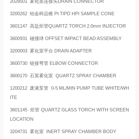
2028501
雾化室连接头
DRAIN CONNECTOR
3200262
铂金样品锥
Pt TIPD HPI SAMPLE CONE
3601147
高盐炬管
QUARTZ TORCH 2.0mm INJECTOR
3600931
碰撞球
OFFSET IMPACT BEAD ASSEMBLY
3200003
雾化室平台
DRAIN ADAPTER
3600730
链接弯管
ELBOW CONNECTOR
3600170
石英雾化室
QUARTZ SPRAY CHAMBER
1200212
废液泵管
0-5 ML/MIN PUMP TUBE WHITE/WH
ITE
3601145
炬管
QUARTZ GLASS TORCH WITH SCREEN
LOCATION
3204731
雾化室
INERT SPRAY CHAMBER BODY