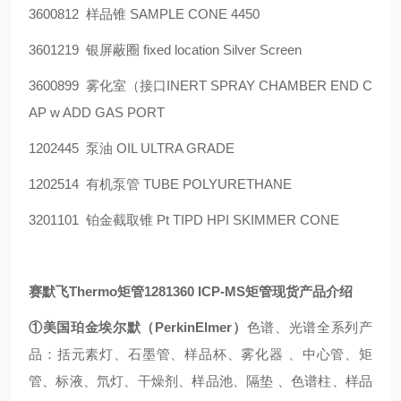
3600812
样品锥
SAMPLE CONE 4450
3601219
银屏蔽圈
fixed location Silver Screen
3600899
雾化室（接口
INERT SPRAY CHAMBER END C
AP w ADD GAS PORT
1202445
泵油
OIL ULTRA GRADE
1202514
有机泵管
TUBE POLYURETHANE
3201101
铂金截取锥
Pt TIPD HPI SKIMMER CONE
赛默飞
Thermo
矩管
1281360 ICP-MS
矩管现货
产品介绍
①
美国珀金埃尔默（
PerkinElmer
）
色谱、光谱全系列产
品：括元素灯、石墨管、样品杯、雾化器
、中心管、矩
管、标液、氘灯、干燥剂、样品池、隔垫
、色谱柱、样品