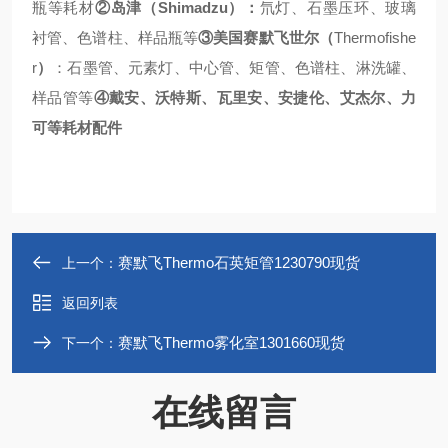
瓶等耗材
②
岛津（
Shimadzu
）：
氘灯、石墨压环、玻璃
衬管、色谱柱、样品瓶等
③
美国赛默飞世尔（
Thermofishe
r
）
：石墨管、元素灯、中心管、矩管、色谱柱、淋洗罐、
样品管等
④
戴安、沃特斯、瓦里安、安捷伦、艾杰尔、力
可等耗材配件
赛默飞Thermo石英矩管1230790现货
上一个：
返回列表
赛默飞Thermo雾化室1301660现货
下一个：
在线留言