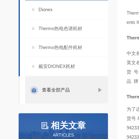
Dionex
Ther
ents
I
Thermo热电色谱耗材
Ther
Thermo热电配件耗材
中文
英文
戴安DIONEX耗材
号：
货
牌
品
查看全部产品
Ther
为了达
货号
相关文章
94233
ARTICLES
94233