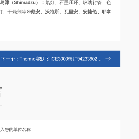
Shimadzu
岛津（
）：
氘灯、石墨压环、玻璃衬管、色
④
灯、干燥剂等
戴安、沃特斯、瓦里安、安捷伦、耶拿
下一个：
Thermo赛默飞 iCE3000镍灯942339020281现货
言