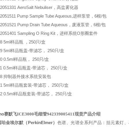
2051331
AeroSalt Nebuliser，高盐雾化器
2051511
Pump Sample Tube Aqueous,进样泵管，6根/包
2051521
Pump Drain Tube Aqueous，废液泵管，6根/包
2051401
Sampling O Ring Kit，进样系统O形圈套件
8
5ml样品瓶 ，250只/盒
9
5ml样品瓶盖-带滤芯， 250只/盒
0
0.5ml样品瓶， 250只/盒
1
0.5ml样品瓶盖-带滤芯， 250只/盒
8
抑制器外接水系统安装包
1
5ml样品瓶套装-带滤芯， 250只/盒
2
0.5ml样品瓶套装-带滤芯， 250只/盒
mo
赛默飞
ICE3000
毛细管
942339005411
现货
产品介绍
PerkinElmer
国珀金埃尔默（
）
色谱、光谱全系列产品：括元素灯、