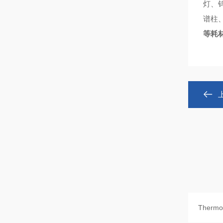
灯、
谱柱
等耗