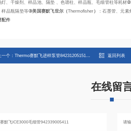
②
钨灯、干燥剂、样品池、隔垫
、色谱柱、样品瓶、毛细管柱等耗材
③
Thermofisher
、样品瓶隔垫等
美国赛默飞世尔（
）
：石墨管、元素
材配件
上一个：
Thermo赛默飞进样泵管842312051511现货
返回列表
在线留