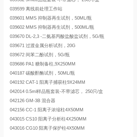
039599
离线前处理工作站
039601
MMS 抑制器再生试剂，50ML/瓶
039602
MMS 抑制器再生试剂，500ML/瓶
039670
DL-2,3 -二氨基丙酸盐酸盐试剂，5G/瓶
039671
20G
过渡金属分析试剂，
039672
5G/瓶
间苯二酚试剂，
039686
PA1 糖制备柱,9X250MM
040187
50ML/瓶
碳酸酐酶试剂，
040192
CAT-1 阳离子捕获柱9X24MM
042014
0.5ml样品瓶套装-不带滤芯， 250只/盒
042126
GM-3B 混合器
042156
CC-1 阳离子浓缩柱4X50MM
043015
CS10 阳离子分析柱4X250MM
043016
CG10 阳离子保护柱4X50MM