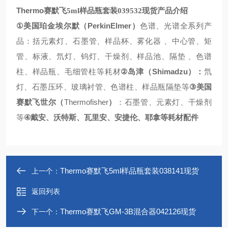
Thermo
赛默飞
5ml
样品瓶套装
039532
现货
产品介绍
①
PerkinElmer
美国珀金埃尔默（
）
色谱、光谱全系列产
品：括元素灯、石墨管、样品杯、雾化器
、中心管、矩
管、标液、氘灯、钨灯、干燥剂、样品池、隔垫
、色谱
②
Shimadzu
柱、样品瓶、毛细管柱等耗材
岛津（
）：
氘
③
灯、石墨压环、玻璃衬管、色谱柱、样品瓶隔垫等
美国
Thermofisher
赛默飞世尔（
）
：石墨管、元素灯、干燥剂
④
等
戴安、沃特斯、瓦里安、安捷伦、耶拿等耗材配件
Thermo赛默飞5ml样品瓶套装038141现货
上一个：
返回列表
Thermo赛默飞GM-3B混合器042126现货
下一个：