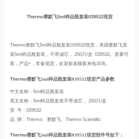
Thermo
5ml
039532
赛默飞
样品瓶套装
现货
Thermo
5ml
039532
赛默飞
样品瓶套装
现货，美国赛默飞原
5ml
250
/
039532
装
样品瓶套装
，不带滤芯，
只
盒
。
质量可
靠，产品*，常备现货，欢迎新老顾客来电详询。
Thermo
赛默飞
5ml
样品瓶套装
039532
现货产品参数
5ml样品瓶套装
中文名称：
5ml样品瓶套装不带滤芯， 250只/盒
英文名称：
号：039532
货
牌：
Thermo
Thermo Scientific
品
、赛默飞
、
Thermo
赛默飞
5ml
样品瓶套装
039532
现货
部件号如下：