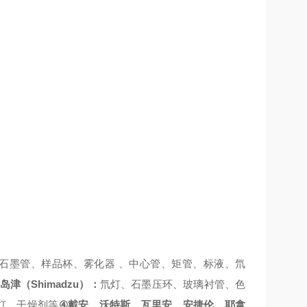
石墨管、样品杯、雾化器
、中心管、矩管、标液、氘
Shimadzu
岛津（
）：
氘灯、石墨压环、玻璃衬管、色
④
灯、干燥剂等
戴安、沃特斯、瓦里安、安捷伦、耶拿