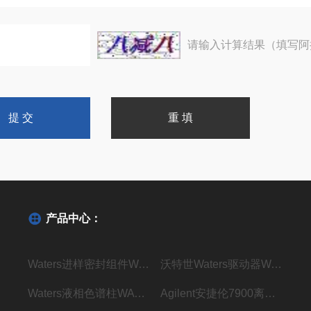
请输入计算结果（填写阿
产品中心：
Waters进样密封组件WAT271019密封垫现货
沃特世Waters驱动器WAT270928现货
Waters液相色谱柱WAT045905现货
Agilent安捷伦7900离子透镜G8400-67001现货