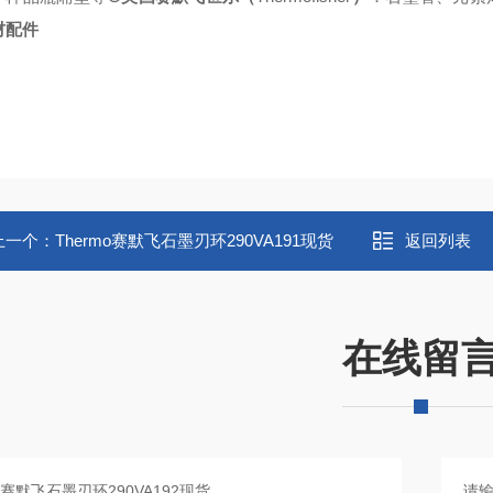
材配件
上一个：
Thermo赛默飞石墨刃环290VA191现货
返回列表
在线留