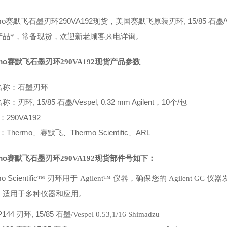
mo
290VA192
, 15/85
/
赛默飞石墨刃环
现货，美国赛默飞原装刃环
石墨
产品*，常备现货，欢迎新老顾客来电详询。
mo
赛默飞石墨刃环
290VA192
现货产品参数
名称：石墨刃环
, 15/85 石墨/Vespel, 0.32 mm Agilent，10个/包
名称：刃环
290VA192
：
Thermo
Thermo Scientific
ARL
、赛默飞
、
、
mo
赛默飞石墨刃环
290VA192
现货
部件号如下：
 Scientific
™ 刃环用于
Agilent
™ 仪器，确保您的
Agilent GC
仪器
，适用于多种仪器和应用。
P144
, 15/85
刃环
石墨
/Vespel 0.53,1/16 Shimadzu