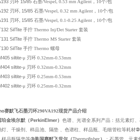
A193
15/85
刃环
石墨
/Vespel, 0.53 mm Agilent
，
10
个
/
包
A192
, 15/85
刃环
石墨
/Vespel, 0.32 mm Agilent
，
10
个
/
包
A191
, 15/85
刃环
石墨
/Vespel, 0.1-0.25 Agilent
，
10
个
/
包
T132
SilTite
手拧
Thermo Inj/Det Starter
套装
T131
SilTite
手拧
Thermo MS Starter
套装
T130
SilTite
手拧
Thermo
螺母
M405
siltite-
μ 刃环
0.32mm-0.53mm
M404
siltite-
μ 刃环
0.32mm-0.32mm
M403
siltite-
μ 刃环
0.25mm-0.53mm
M402
siltite-
μ 刃环
0.25mm-0.32mm
mo
赛默飞石墨刃环
290VA192
现货
产品介绍
PerkinElmer
国珀金埃尔默（
）
色谱、光谱全系列产品：括元素灯、
②
钨灯、干燥剂、样品池、隔垫
、色谱柱、样品瓶、毛细管柱等耗材
③
Thermofisher
、样品瓶隔垫等
美国赛默飞世尔（
）
：石墨管、元素