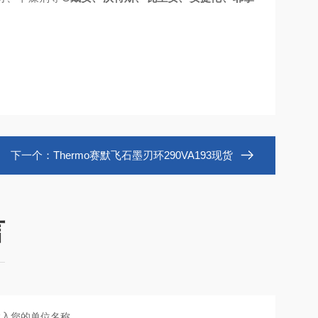
下一个：
Thermo赛默飞石墨刃环290VA193现货
言