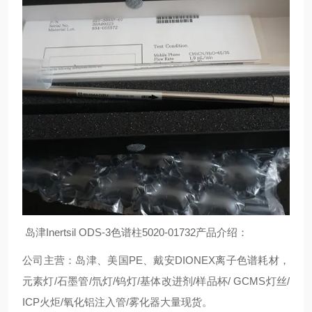
岛津Inertsil ODS-3色谱柱5020-01732产品介绍：
公司主营：岛津、美国PE、戴安DIONEX离子色谱耗材，
元素灯/石墨管/氘灯/钨灯/基体改进剂/样品杯/ GCMS灯丝/
ICP火炬/氧化铝注入管/雾化器大量现货。